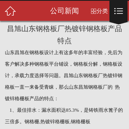
首页



公司新闻
分类

关于我们
昌旭山东钢格板厂热镀锌钢格板产品
产品展示
特点
新闻中心
山东昌旭在钢格板设计上有这多年的丰富经验，先后为
客户解决多种钢格板平台铺设，钢格板分解，钢格板设
成功案例
计，承载力度选择等问题。昌旭山东钢格板厂热镀锌钢
售后服务
格板一直一来备受青睐，那么山东昌旭钢格板厂的 热
人才招聘
镀锌格栅板产品的特点：
1、最佳排水：漏水面积达85.3%，是铸铁雨水篦子的
留言反馈
三倍多。钢格栅,热镀锌格栅板,钢格栅板
联系我们